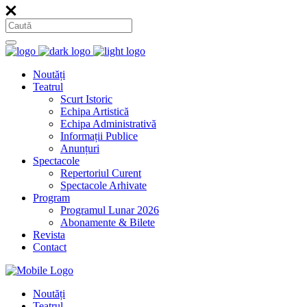
Noutăți
Teatrul
Scurt Istoric
Echipa Artistică
Echipa Administrativă
Informații Publice
Anunțuri
Spectacole
Repertoriul Curent
Spectacole Arhivate
Program
Programul Lunar 2026
Abonamente & Bilete
Revista
Contact
Noutăți
Teatrul