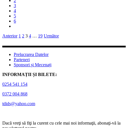
2
3
4
5
6
Paginație
Anterior
1
2
3
4
…
19
Următor
articole
Prelucrarea Datelor
Parteneri
Sponsori și Mecenați
INFORMAȚII ȘI BILETE:
0254 541 154
0372 004 868
tdids@yahoo.com
Dacă vreţi să fiţi la curent cu cele mai noi informaţii, abonaţi-vă la