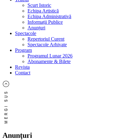
Scurt Istoric
Echipa Artistică
Echipa Administrativă
Informații Publice
Anunțuri
Spectacole
Repertoriul Curent
Spectacole Arhivate
Program
Programul Lunar 2026
Abonamente & Bilete
Revista
Contact
Anunţuri