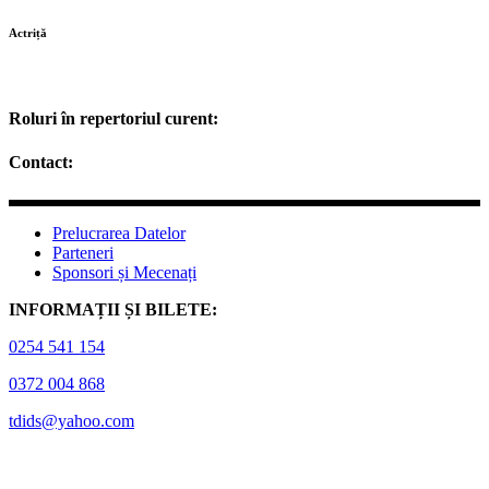
Actriță
Roluri în repertoriul curent:
Contact:
Prelucrarea Datelor
Parteneri
Sponsori și Mecenați
INFORMAȚII ȘI BILETE:
0254 541 154
0372 004 868
tdids@yahoo.com