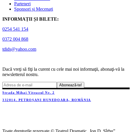
Parteneri
Sponsori și Mecenați
INFORMAȚII ȘI BILETE:
0254 541 154
0372 004 868
tdids@yahoo.com
Dacă vreţi să fiţi la curent cu cele mai noi informaţii, abonaţi-vă la
newsletterul nostru.
Strada Mihai Viteazul Nr. 2
332014. PETROȘANI HUNEDOARA, ROMÂNIA
Toate drepturile rezervate © Teatrul Dramatic „Ion D. Sîrbu”