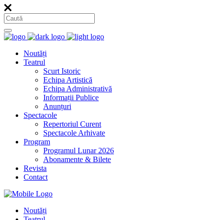
Noutăți
Teatrul
Scurt Istoric
Echipa Artistică
Echipa Administrativă
Informații Publice
Anunțuri
Spectacole
Repertoriul Curent
Spectacole Arhivate
Program
Programul Lunar 2026
Abonamente & Bilete
Revista
Contact
Noutăți
Teatrul