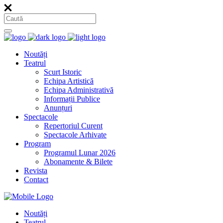
Noutăți
Teatrul
Scurt Istoric
Echipa Artistică
Echipa Administrativă
Informații Publice
Anunțuri
Spectacole
Repertoriul Curent
Spectacole Arhivate
Program
Programul Lunar 2026
Abonamente & Bilete
Revista
Contact
Noutăți
Teatrul