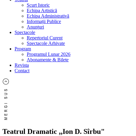
Scurt Istoric
Echipa Artistică
Echipa Administrativă
Informații Publice
Anunțuri
Spectacole
Repertoriul Curent
Spectacole Arhivate
Program
Programul Lunar 2026
Abonamente & Bilete
Revista
Contact
Teatrul Dramatic ,,Ion D. Sîrbu"