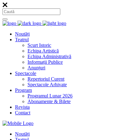
Noutăți
Teatrul
Scurt Istoric
Echipa Artistică
Echipa Administrativă
Informații Publice
Anunțuri
Spectacole
Repertoriul Curent
Spectacole Arhivate
Program
Programul Lunar 2026
Abonamente & Bilete
Revista
Contact
Noutăți
Teatrul