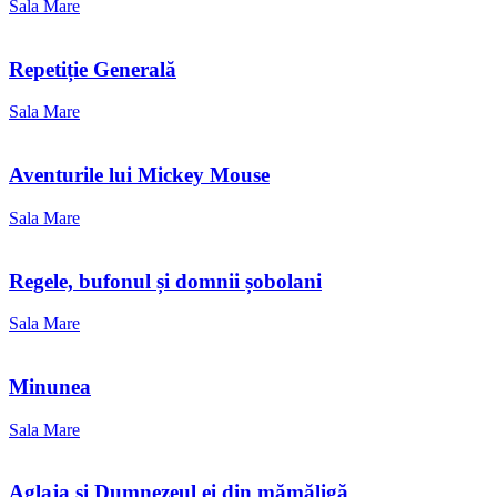
Sala Mare
Repetiție Generală
Sala Mare
Aventurile lui Mickey Mouse
Sala Mare
Regele, bufonul și domnii șobolani
Sala Mare
Minunea
Sala Mare
Aglaja și Dumnezeul ei din mămăligă