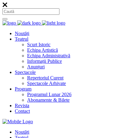
Noutăți
Teatrul
Scurt Istoric
Echipa Artistică
Echipa Administrativă
Informații Publice
Anunțuri
Spectacole
Repertoriul Curent
Spectacole Arhivate
Program
Programul Lunar 2026
Abonamente & Bilete
Revista
Contact
Noutăți
Teatrul