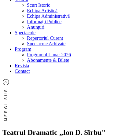
Scurt Istoric
Echipa Artistică
Echipa Administrativă
Informații Publice
Anunțuri
Spectacole
Repertoriul Curent
Spectacole Arhivate
Program
Programul Lunar 2026
Abonamente & Bilete
Revista
Contact
Teatrul Dramatic ,,Ion D. Sîrbu"