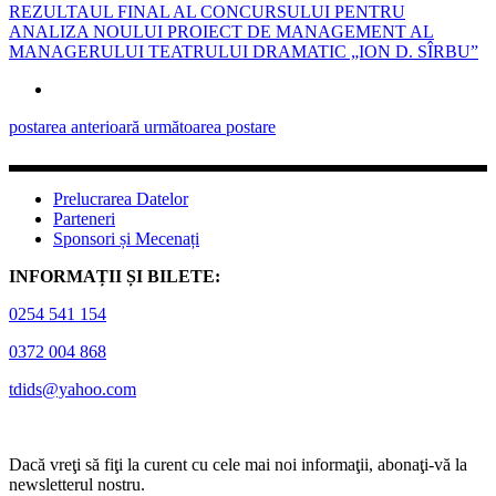
REZULTAUL FINAL AL CONCURSULUI PENTRU
ANALIZA NOULUI PROIECT DE MANAGEMENT AL
MANAGERULUI TEATRULUI DRAMATIC „ION D. SÎRBU”
postarea anterioară
următoarea postare
Prelucrarea Datelor
Parteneri
Sponsori și Mecenați
INFORMAȚII ȘI BILETE:
0254 541 154
0372 004 868
tdids@yahoo.com
Dacă vreţi să fiţi la curent cu cele mai noi informaţii, abonaţi-vă la
newsletterul nostru.