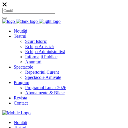
Noutăți
Teatrul
Scurt Istoric
Echipa Artistică
Echipa Administrativă
Informații Publice
Anunțuri
Spectacole
Repertoriul Curent
Spectacole Arhivate
Program
Programul Lunar 2026
Abonamente & Bilete
Revista
Contact
Noutăți
Teatrul